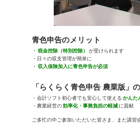
青色申告のメリット
・
税金控除（特別控除）
が受けられます
・日々の収支管理が簡単に
・
収入保険加入に青色申告が必須
「らくらく青色申告 農業版」
・会計ソフト初心者でも安心して使える
かんた
・農業経営の
効率化・事務負担の軽減
に貢献
ご多忙の中ご参加いただいた皆さま、また講習